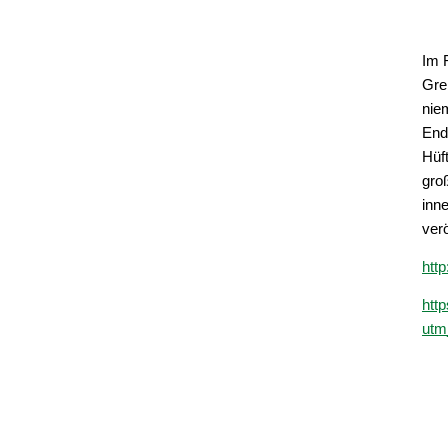
Im 
Gre
nie
End
Hüf
gro
inn
verö
htt
htt
utm