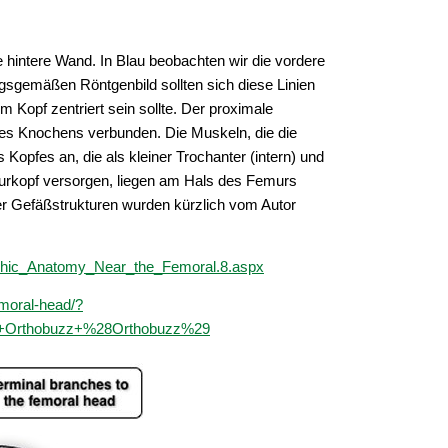
e hintere Wand. In Blau beobachten wir die vordere
gsgemäßen Röntgenbild sollten sich diese Linien
 Kopf zentriert sein sollte. Der proximale
es Knochens verbunden. Die Muskeln, die die
opfes an, die als kleiner Trochanter (intern) und
murkopf versorgen, liegen am Hals des Femurs
ser Gefäßstrukturen wurden kürzlich vom Autor
graphic_Anatomy_Near_the_Femoral.8.aspx
emoral-head/?
+Orthobuzz+%28Orthobuzz%29