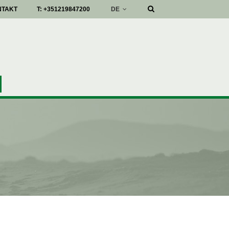
DE
NTAKT
T:
+351219847200