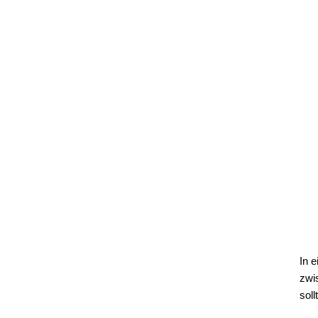
In 
zwi
sol