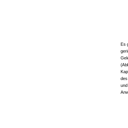
Es 
ger
Gel
(Ab
Kap
des
und
Anw