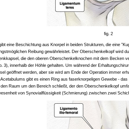
fig. 2
gibt eine Beschichtung aus Knorpel in beiden Strukturen, die eine "
ingstmöglichen Reibung gewährleistet. Der Oberschenkelkopf wird d
enkkapsel, die den oberen Oberschenkelknochen mit dem Becken verb
b. 3), innerhalb der Höhle gehalten. Um während der Erhaltungschir
sel geöffnet werden, aber sie wird am Ende der Operation immer er
 Acetabulums gibt es einen Ring aus faserknorpeligen Gewebe - das ac
 den Raum um den Bereich schließt, der den Oberschenkelkopf umfasst
esenheit von Synovialflüssigkeit (Schmierung) zwischen zwei Schich