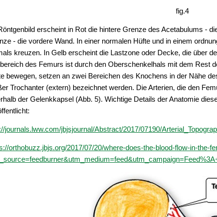
fig.4
Röntgenbild erscheint in Rot die hintere Grenze des Acetabulums - di
nze - die vordere Wand. In einer normalen Hüfte und in einem ordnun
mals kreuzen. In Gelb erscheint die Lastzone oder Decke, die über dem
bereich des Femurs ist durch den Oberschenkelhals mit dem Rest d
te bewegen, setzen an zwei Bereichen des Knochens in der Nähe des K
ßer Trochanter (extern) bezeichnet werden. Die Arterien, die den Fe
erhalb der Gelenkkapsel (Abb. 5). Wichtige Details der Anatomie die
ffentlicht:
p://journals.lww.com/jbjsjournal/Abstract/2017/07190/Arterial_Topo
ps://orthobuzz.jbjs.org/2017/07/20/where-does-the-blood-flow-in-the-f
_source=feedburner&utm_medium=feed&utm_campaign=Feed%3A